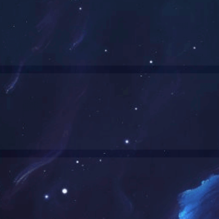
环扇系列
转页扇系列
工业品类
家用品类