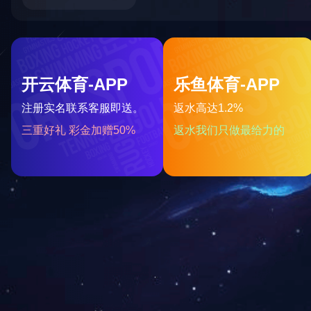
场景图
关于公
品牌故事
司
完美平台全程直