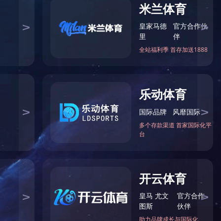
台扇系列
空调
更多产品
天猫商城